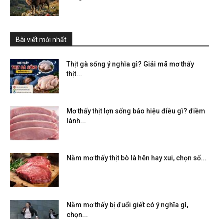
Bài viết mới nhất
Thịt gà sống ý nghĩa gì? Giải mã mơ thấy
thịt...
Mơ thấy thịt lợn sống báo hiệu điều gì? điềm
lành...
Nằm mơ thấy thịt bò là hên hay xui, chọn số...
Nằm mơ thấy bị đuổi giết có ý nghĩa gì,
chọn...