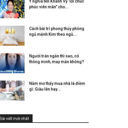
Ý nghĩa tên Khánh Vy ‘lời chúc
phúc viên mãn” cho...
Cách bài trí phong thủy phòng
ngủ mệnh Kim theo ngũ...
Người trán ngắn thì sao, có
thông minh, may mắn không?
Nằm mơ thấy mua nhà là điềm
gì: Giàu lên hay...
Bài viết mới nhất