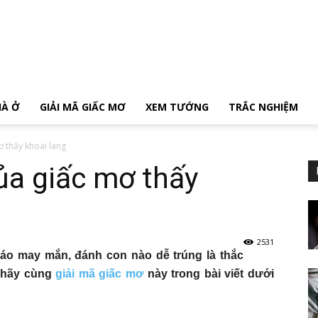
HÀ Ở
GIẢI MÃ GIẤC MƠ
XEM TƯỚNG
TRẮC NGHIỆM
ơ thấy khoai lang
ủa giấc mơ thấy
2531
áo may mắn, đánh con nào dễ trúng là thắc
i hãy cùng
giải mã giấc mơ
này trong bài viết dưới