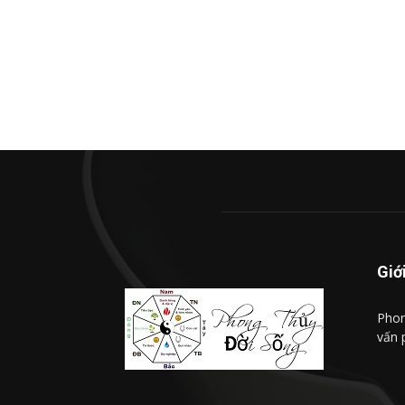
Giớ
Phon
vấn 