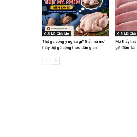
Giải Mã Giấc Mơ
Giải Mã Giấc
Thịt gà sống ý nghĩa gì? Giải mã mơ
Mơ thấy thịt
thấy thịt gà sống theo dân gian
gì? điềm làn