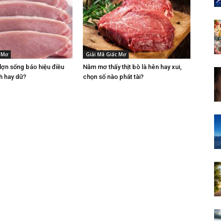
 Mơ
Giải Mã Giấc Mơ
 lợn sống báo hiệu điều
Nằm mơ thấy thịt bò là hên hay xui,
h hay dữ?
chọn số nào phát tài?