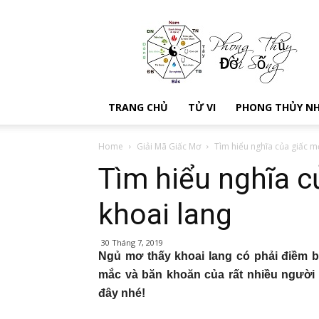
Kien
thuc
phong
thuy
–
Xem
TRANG CHỦ
TỬ VI
PHONG THỦY N
phong
thủy
đời
Home
Giải Mã Giấc Mơ
Tìm hiểu nghĩa của giấc m
sống
Tìm hiểu nghĩa c
khoai lang
30 Tháng 7, 2019
Ngủ mơ thấy khoai lang có phải điềm b
mắc và băn khoăn của rất nhiều ngườ
đây nhé!