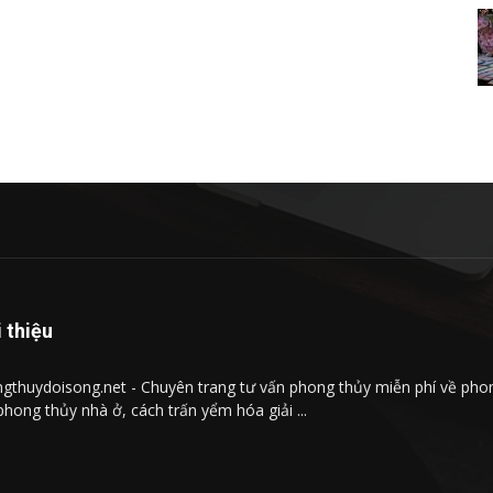
i thiệu
gthuydoisong.net - Chuyên trang tư vấn phong thủy miễn phí về phong
phong thủy nhà ở, cách trấn yểm hóa giải ...