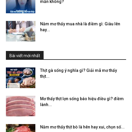
mắn không?
Nằm mơ thấy mua nhà là điềm gì: Giàu lên
hay...
Bài viết mới nhất
Thịt gà sống ý nghĩa gì? Giải mã mơ thấy
thịt...
Mơ thấy thịt lợn sống báo hiệu điều gì? điềm
lành...
Nằm mơ thấy thịt bò là hên hay xui, chọn số...