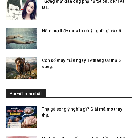
Tướng mặt đàn ông phụ nữ tốt phúc khí và
tài...
Nằm mơ thấy mưa to có ý nghĩa gì và số...
Con số may mắn ngày 19 tháng 03 thứ 5
cung...
Bài viết mới nhất
Thịt gà sống ý nghĩa gì? Giải mã mơ thấy
thịt...