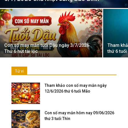
Con số may mắn tuổi Dậu ngày 3/7/2026
Tham khả
Thứ 6 hút tài lộc
thứ 6 tuổ
Tử vi
Tham khảo con số may mắn ngày
12/6/2026 thứ 6 tuổi Mão
Con số may mắn hôm nay 09/06/2026
thứ 3 tuổi Thìn