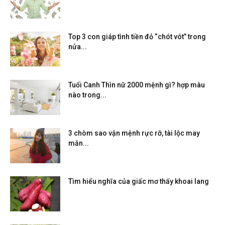
Top 3 con giáp tình tiền đỏ “chót vót” trong
nửa...
Tuổi Canh Thìn nữ 2000 mệnh gì? hợp màu
nào trong...
3 chòm sao vận mệnh rực rỡ, tài lộc may
mắn...
Tìm hiểu nghĩa của giấc mơ thấy khoai lang