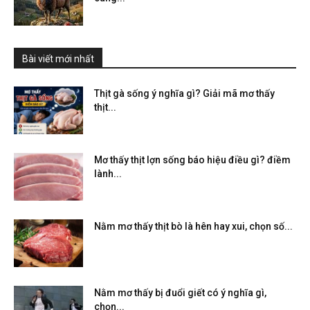
Bài viết mới nhất
Thịt gà sống ý nghĩa gì? Giải mã mơ thấy
thịt...
Mơ thấy thịt lợn sống báo hiệu điều gì? điềm
lành...
Nằm mơ thấy thịt bò là hên hay xui, chọn số...
Nằm mơ thấy bị đuổi giết có ý nghĩa gì,
chọn...