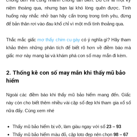
niệm thoáng qua, nhưng bạn lại khó lòng quên được. Tình
huống này nhắc nhở bạn hãy cẩn trọng trong tình yêu, đừng
để bản thân rơi vào đau khổ chỉ vì một mối tình thoảng qua.
Thắc mắc giấc
mơ thấy chim cu gáy
có ý nghĩa gì? Hãy tham
khảo thêm những phân tích để biết rõ hơn về điềm báo mà
giấc mơ này mang lại và khám phá con số may mắn đi kèm.
2. Thống kê con số may mắn khi thấy mũ bảo
hiểm
Ngoài các điềm báo khi thấy mũ bảo hiểm mang đến. Giấc
này còn cho biết thêm nhiều vài cặp số đẹp khi tham gia xổ số
nữa đấy. Cùng xem nhé
Thấy mũ bảo hiểm bị vỡ, làm giàu ngay với số
23 – 93
Thấy mũ bảo hiểm màu đỏ, cặp loto đẹp nên chọn
98 – 67