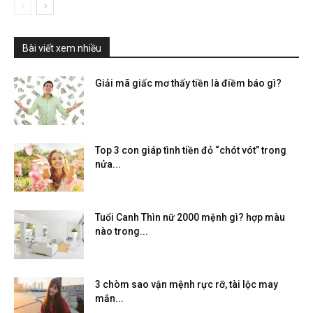
Bài viết xem nhiều
Giải mã giấc mơ thấy tiền là điềm báo gì?
Top 3 con giáp tình tiền đỏ “chót vót” trong
nửa...
Tuổi Canh Thìn nữ 2000 mệnh gì? hợp màu
nào trong...
3 chòm sao vận mệnh rực rỡ, tài lộc may
mắn...