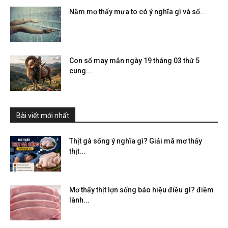
Nằm mơ thấy mưa to có ý nghĩa gì và số...
Con số may mắn ngày 19 tháng 03 thứ 5
cung...
Bài viết mới nhất
Thịt gà sống ý nghĩa gì? Giải mã mơ thấy
thịt...
Mơ thấy thịt lợn sống báo hiệu điều gì? điềm
lành...