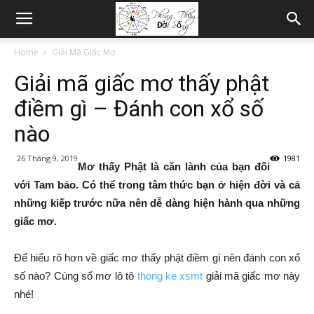
Home
Giải Mã Giấc Mơ
Giải mã giấc mơ thấy phật
điềm gì – Đánh con xổ số
nào
26 Tháng 9, 2019
1981
Mơ thấy Phật là căn lành của bạn đối
với Tam bảo. Có thể trong tâm thức bạn ở hiện đời và cả
những kiếp trước nữa nên dễ dàng hiện hành qua những
giấc mơ.
Để hiểu rõ hơn về giấc mơ thấy phật điềm gì nên đánh con xổ
số nào? Cùng sổ mơ lô tô
thong ke xsmt
giải mã giấc mơ này
nhé!