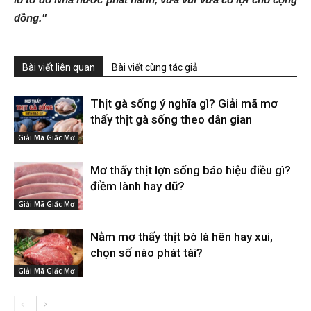
đồng."
Bài viết liên quan
Bài viết cùng tác giả
Thịt gà sống ý nghĩa gì? Giải mã mơ
thấy thịt gà sống theo dân gian
Giải Mã Giấc Mơ
Mơ thấy thịt lợn sống báo hiệu điều gì?
điềm lành hay dữ?
Giải Mã Giấc Mơ
Nằm mơ thấy thịt bò là hên hay xui,
chọn số nào phát tài?
Giải Mã Giấc Mơ