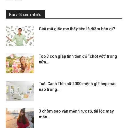
Bài viết xem nhiều
Giải mã giấc mơ thấy tiền là điềm báo gì?
Top 3 con giáp tình tiền đỏ “chót vót” trong
nửa...
Tuổi Canh Thìn nữ 2000 mệnh gì? hợp màu
nào trong...
3 chòm sao vận mệnh rực rỡ, tài lộc may
mắn...