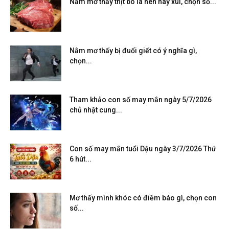
Nằm mơ thấy thịt bò là hên hay xui, chọn số...
Nằm mơ thấy bị đuổi giết có ý nghĩa gì,
chọn...
Tham khảo con số may mắn ngày 5/7/2026
chủ nhật cung...
Con số may mắn tuổi Dậu ngày 3/7/2026 Thứ
6 hút...
Mơ thấy mình khóc có điềm báo gì, chọn con
số...