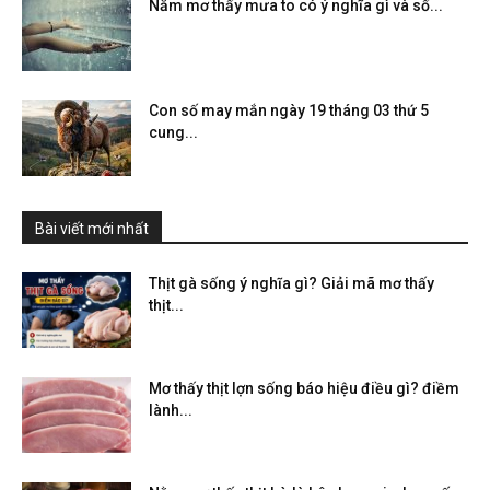
Nằm mơ thấy mưa to có ý nghĩa gì và số...
Con số may mắn ngày 19 tháng 03 thứ 5
cung...
Bài viết mới nhất
Thịt gà sống ý nghĩa gì? Giải mã mơ thấy
thịt...
Mơ thấy thịt lợn sống báo hiệu điều gì? điềm
lành...