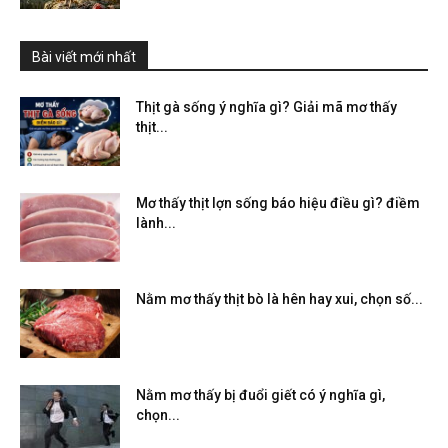
Bài viết mới nhất
Thịt gà sống ý nghĩa gì? Giải mã mơ thấy
thịt...
Mơ thấy thịt lợn sống báo hiệu điều gì? điềm
lành...
Nằm mơ thấy thịt bò là hên hay xui, chọn số...
Nằm mơ thấy bị đuổi giết có ý nghĩa gì,
chọn...