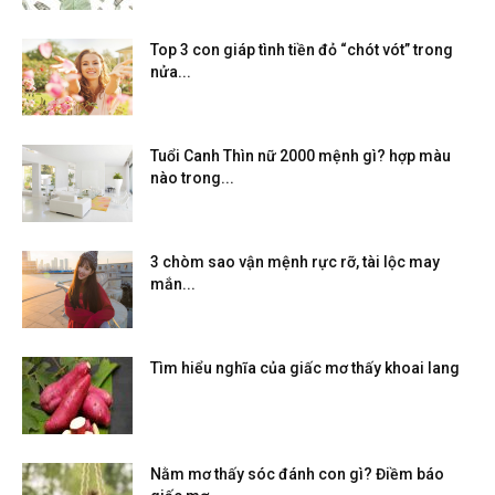
Top 3 con giáp tình tiền đỏ “chót vót” trong
nửa...
Tuổi Canh Thìn nữ 2000 mệnh gì? hợp màu
nào trong...
3 chòm sao vận mệnh rực rỡ, tài lộc may
mắn...
Tìm hiểu nghĩa của giấc mơ thấy khoai lang
Nằm mơ thấy sóc đánh con gì? Điềm báo