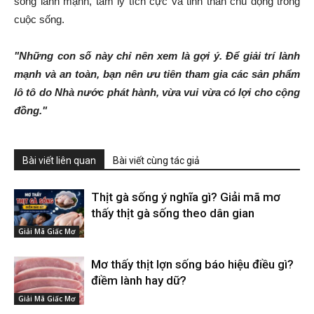
sống lành mạnh, tâm lý tích cực và tinh thần chủ động trong
cuộc sống.
"Những con số này chỉ nên xem là gợi ý. Để giải trí lành
mạnh và an toàn, bạn nên ưu tiên tham gia các sản phẩm
lô tô do Nhà nước phát hành, vừa vui vừa có lợi cho cộng
đồng."
Bài viết liên quan
Bài viết cùng tác giả
Thịt gà sống ý nghĩa gì? Giải mã mơ
thấy thịt gà sống theo dân gian
Giải Mã Giấc Mơ
Mơ thấy thịt lợn sống báo hiệu điều gì?
điềm lành hay dữ?
Giải Mã Giấc Mơ