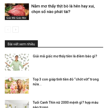
Nằm mơ thấy thịt bò là hên hay xui,
chọn số nào phát tài?
Giải Mã Giấc Mơ
Bài viết xem nhiều
Giải mã giấc mơ thấy tiền là điềm báo gì?
Top 3 con giáp tình tiền đỏ “chót vót” trong
nửa...
Tuổi Canh Thìn nữ 2000 mệnh gì? hợp màu
nào trong...