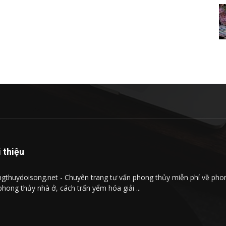
i thiệu
gthuydoisong.net - Chuyên trang tư vấn phong thủy miễn phí về phong
phong thủy nhà ở, cách trấn yểm hóa giải ...