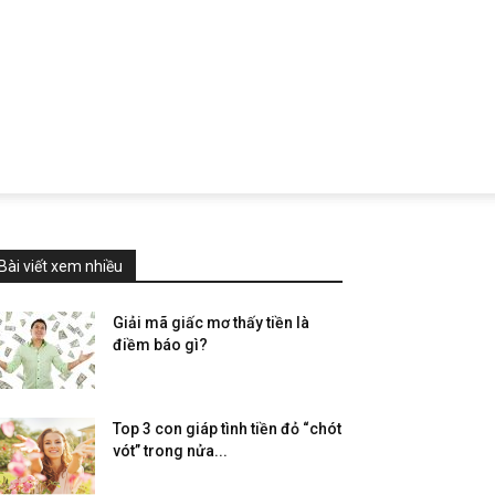
Bài viết xem nhiều
Giải mã giấc mơ thấy tiền là
điềm báo gì?
Top 3 con giáp tình tiền đỏ “chót
vót” trong nửa...