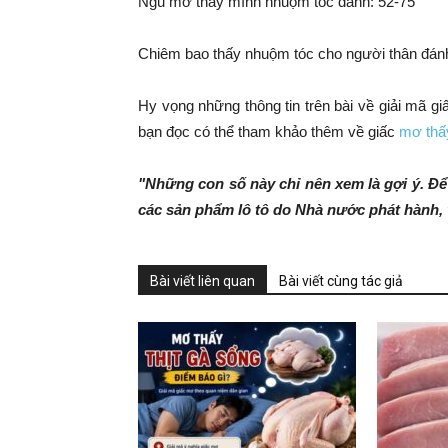
Ngủ mơ thấy mình nhuộm tóc đánh: 52-75
Chiêm bao thấy nhuộm tóc cho người thân đán
Hy vọng những thông tin trên bài về giải mã g
bạn đọc có thể tham khảo thêm về giấc
mơ thấ
"Những con số này chỉ nên xem là gợi ý. Để 
các sản phẩm lô tô do Nhà nước phát hành, 
Bài viết liên quan
Bài viết cùng tác giả