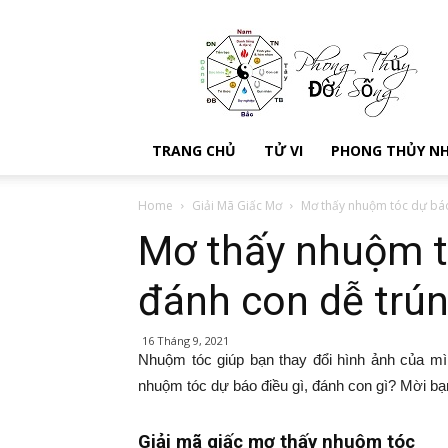
Kien
thuc
phong
thuy
–
Xem
TRANG CHỦ
TỬ VI
PHONG THỦY N
phong
thủy
đời
Home
Giải Mã Giấc Mơ
Mơ thấy nhuộm tóc dự báo 
sống
Mơ thấy nhuộm tó
đánh con dễ trún
16 Tháng 9, 2021
Nhuộm tóc giúp bạn thay đổi hình ảnh của m
nhuộm tóc dự báo điều gì, đánh con gì? Mời b
Giải mã giấc mơ thấy nhuộm tóc