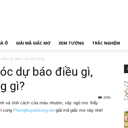
HÀ Ở
GIẢI MÃ GIẤC MƠ
XEM TƯỚNG
TRẮC NGHIỆM
điều gì, đánh con dễ trúng...
c dự báo điều gì,
g gì?
2296
ình và tính cách của màu nhuộm, vậy ngủ mơ thấy
ạn cùng
Phongthuydoisong.net
giải mã giấc mơ này nhé!