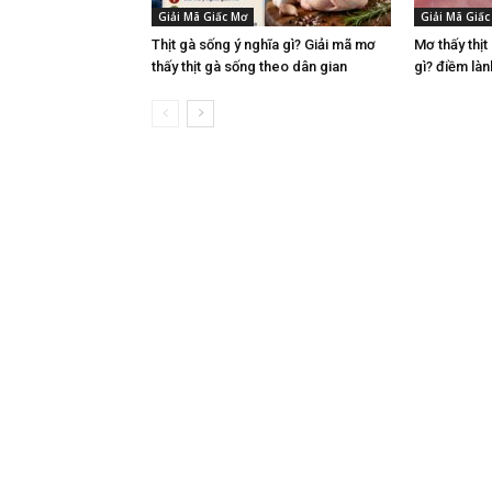
Giải Mã Giấc Mơ
Giải Mã Giấc
Thịt gà sống ý nghĩa gì? Giải mã mơ
Mơ thấy thịt
thấy thịt gà sống theo dân gian
gì? điềm làn