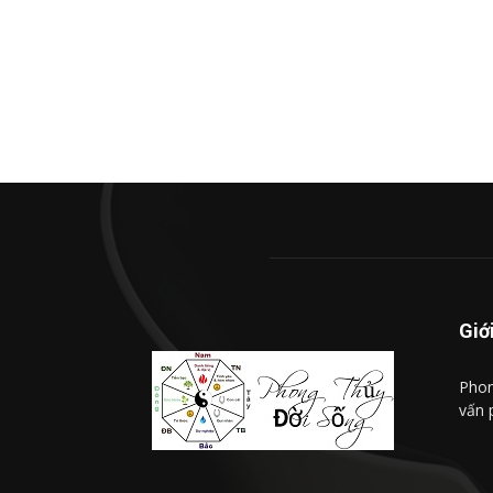
Giớ
Phon
vấn 