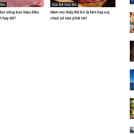
 Mơ
Giải Mã Giấc Mơ
 lợn sống báo hiệu điều
Nằm mơ thấy thịt bò là hên hay xui,
h hay dữ?
chọn số nào phát tài?