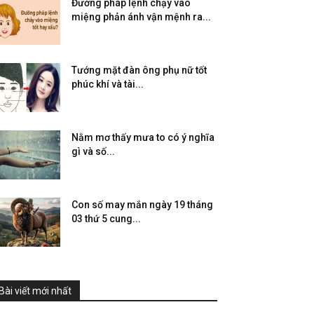
Đường pháp lệnh chạy vào
miệng phản ánh vận mệnh ra...
Tướng mặt đàn ông phụ nữ tốt
phúc khí và tài...
Nằm mơ thấy mưa to có ý nghĩa
gì và số...
Con số may mắn ngày 19 tháng
03 thứ 5 cung...
Bài viết mới nhất