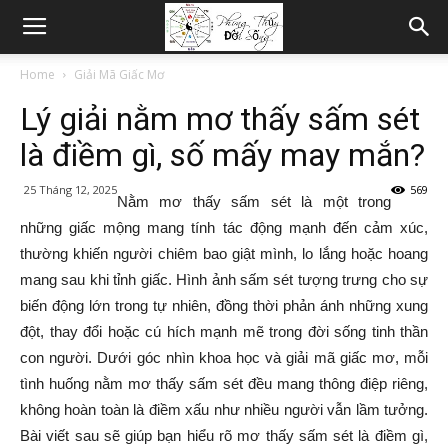
Home
Giải Mã Giấc Mơ
Lý giải nằm mơ thấy sấm sét
là điềm gì, số mấy may mắn?
25 Tháng 12, 2025
569
Nằm mơ thấy sấm sét là một trong
những giấc mộng mang tính tác động mạnh đến cảm xúc,
thường khiến người chiêm bao giật mình, lo lắng hoặc hoang
mang sau khi tỉnh giấc. Hình ảnh sấm sét tượng trưng cho sự
biến động lớn trong tự nhiên, đồng thời phản ánh những xung
đột, thay đổi hoặc cú hích mạnh mẽ trong đời sống tinh thần
con người. Dưới góc nhìn khoa học và giải mã giấc mơ, mỗi
tình huống nằm mơ thấy sấm sét đều mang thông điệp riêng,
không hoàn toàn là điềm xấu như nhiều người vẫn lầm tưởng.
Bài viết sau sẽ giúp bạn hiểu rõ mơ thấy sấm sét là điềm gì,