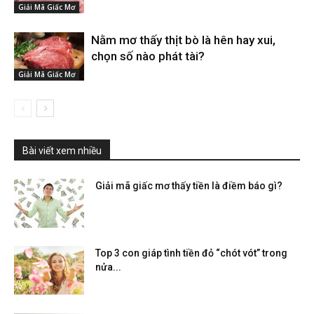
Giải Mã Giấc Mơ
Nằm mơ thấy thịt bò là hên hay xui,
chọn số nào phát tài?
Giải Mã Giấc Mơ
Bài viết xem nhiều
Giải mã giấc mơ thấy tiền là điềm báo gì?
Top 3 con giáp tình tiền đỏ “chót vót” trong
nửa...