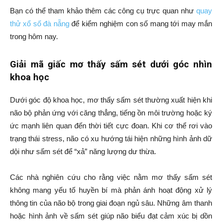
Bạn có thể tham khảo thêm các công cụ trực quan như
quay
thử xổ số đà nẵng
để kiểm nghiệm con số mang tới may mắn
trong hôm nay.
Giải mã giấc mơ thấy sấm sét dưới góc nhìn
khoa học
Dưới góc độ khoa học, mơ thấy sấm sét thường xuất hiện khi
não bộ phản ứng với căng thẳng, tiếng ồn môi trường hoặc ký
ức mạnh liên quan đến thời tiết cực đoan. Khi cơ thể rơi vào
trạng thái stress, não có xu hướng tái hiện những hình ảnh dữ
dội như sấm sét để “xả” năng lượng dư thừa.
Các nhà nghiên cứu cho rằng việc nằm mơ thấy sấm sét
không mang yếu tố huyền bí mà phản ánh hoạt động xử lý
thông tin của não bộ trong giai đoạn ngủ sâu. Những âm thanh
hoặc hình ảnh về sấm sét giúp não biểu đạt cảm xúc bị dồn