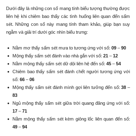
Dưới đây là những con số mang tính biểu tượng thường được
liên hệ khi chiêm bao thấy các tình huống liên quan đến sấm
sét. Những con số này mang tính tham khảo, giúp bạn suy
ngẫm và giải trí dưới góc nhìn biểu trưng:
Nằm mơ thấy sấm sét mưa to tương ứng với số:
09
–
90
Mộng thấy sấm sét đánh vào nhà gắn với số:
21
–
12
Nằm mộng thấy sấm sét dữ dội liên hệ đến số:
45
–
54
Chiêm bao thấy sấm sét đánh chết người tương ứng với
số:
66
–
06
Mộng thấy sấm sét đánh mình gợi liên tưởng đến số:
38
–
83
Ngủ mộng thấy sấm sét giữa trời quang đãng ứng với số:
17
–
71
Nằm mộng thấy sấm sét kèm giông lốc liên quan đến số:
49
–
94