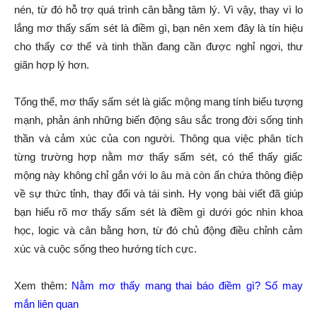
nén, từ đó hỗ trợ quá trình cân bằng tâm lý. Vì vậy, thay vì lo
lắng mơ thấy sấm sét là điềm gì, bạn nên xem đây là tín hiệu
cho thấy cơ thể và tinh thần đang cần được nghỉ ngơi, thư
giãn hợp lý hơn.
Tổng thể, mơ thấy sấm sét là giấc mộng mang tính biểu tượng
mạnh, phản ánh những biến động sâu sắc trong đời sống tinh
thần và cảm xúc của con người. Thông qua việc phân tích
từng trường hợp nằm mơ thấy sấm sét, có thể thấy giấc
mộng này không chỉ gắn với lo âu mà còn ẩn chứa thông điệp
về sự thức tỉnh, thay đổi và tái sinh. Hy vọng bài viết đã giúp
bạn hiểu rõ mơ thấy sấm sét là điềm gì dưới góc nhìn khoa
học, logic và cân bằng hơn, từ đó chủ động điều chỉnh cảm
xúc và cuộc sống theo hướng tích cực.
Xem thêm:
Nằm mơ thấy mang thai báo điềm gì? Số may
mắn liên quan