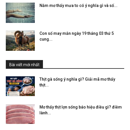
Nằm mơ thấy mưa to có ý nghĩa gì và số...
Con số may mắn ngày 19 tháng 03 thứ 5
cung...
Bài viết mới nhất
Thịt gà sống ý nghĩa gì? Giải mã mơ thấy
thịt...
Mơ thấy thịt lợn sống báo hiệu điều gì? điềm
lành...