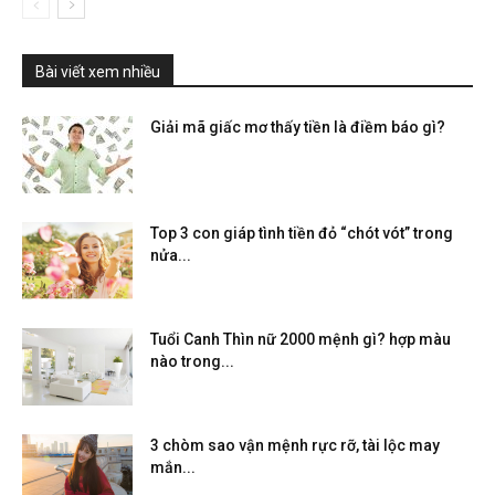
Bài viết xem nhiều
Giải mã giấc mơ thấy tiền là điềm báo gì?
Top 3 con giáp tình tiền đỏ “chót vót” trong
nửa...
Tuổi Canh Thìn nữ 2000 mệnh gì? hợp màu
nào trong...
3 chòm sao vận mệnh rực rỡ, tài lộc may
mắn...