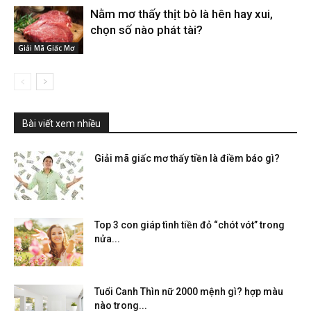
Nằm mơ thấy thịt bò là hên hay xui,
chọn số nào phát tài?
Giải Mã Giấc Mơ
Bài viết xem nhiều
Giải mã giấc mơ thấy tiền là điềm báo gì?
Top 3 con giáp tình tiền đỏ “chót vót” trong
nửa...
Tuổi Canh Thìn nữ 2000 mệnh gì? hợp màu
nào trong...