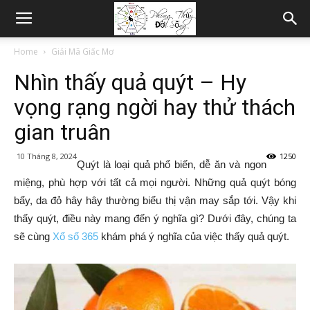
Home
Giải Mã Giấc Mơ
Nhìn thấy quả quýt – Hy
vọng rạng ngời hay thử thách
gian truân
10 Tháng 8, 2024
1250
Quýt là loại quả phổ biến, dễ ăn và ngon
miệng, phù hợp với tất cả mọi người. Những quả quýt bóng
bẩy, da đỏ hây hây thường biểu thị vận may sắp tới. Vậy khi
thấy quýt, điều này mang đến ý nghĩa gì? Dưới đây, chúng ta
sẽ cùng
Xổ số 365
khám phá ý nghĩa của việc thấy quả quýt.