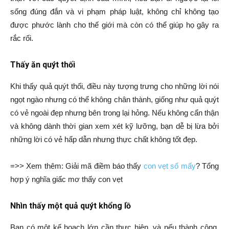
sống đúng đắn và vi phạm pháp luật, không chỉ không tạo
được phước lành cho thế giới mà còn có thể giúp họ gây ra
rắc rối.
Thấy ăn quýt thối
Khi thấy quả quýt thối, điều này tượng trưng cho những lời nói
ngọt ngào nhưng có thể không chân thành, giống như quả quýt
có vẻ ngoài đẹp nhưng bên trong lại hỏng. Nếu không cẩn thận
và không dành thời gian xem xét kỹ lưỡng, bạn dễ bị lừa bởi
những lời có vẻ hấp dẫn nhưng thực chất không tốt đẹp.
=>> Xem thêm: Giải mã điềm báo thấy
con vẹt số mấy
? Tổng
hợp ý nghĩa giấc mơ thấy con vẹt
Nhìn thấy một quả quýt khổng lồ
Bạn có một kế hoạch lớn cần thực hiện, và nếu thành công,