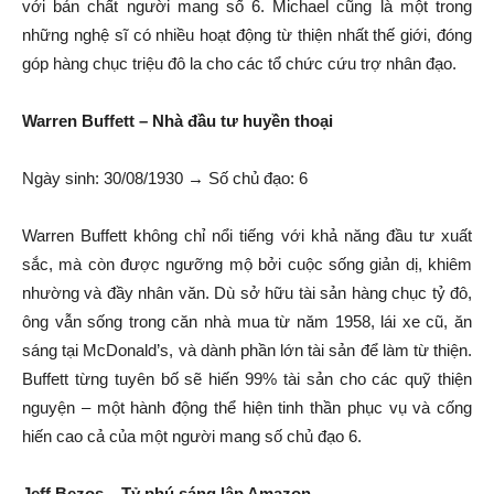
với bản chất người mang số 6. Michael cũng là một trong
những nghệ sĩ có nhiều hoạt động từ thiện nhất thế giới, đóng
góp hàng chục triệu đô la cho các tổ chức cứu trợ nhân đạo.
Warren Buffett – Nhà đầu tư huyền thoại
Ngày sinh: 30/08/1930 → Số chủ đạo: 6
Warren Buffett không chỉ nổi tiếng với khả năng đầu tư xuất
sắc, mà còn được ngưỡng mộ bởi cuộc sống giản dị, khiêm
nhường và đầy nhân văn. Dù sở hữu tài sản hàng chục tỷ đô,
ông vẫn sống trong căn nhà mua từ năm 1958, lái xe cũ, ăn
sáng tại McDonald’s, và dành phần lớn tài sản để làm từ thiện.
Buffett từng tuyên bố sẽ hiến 99% tài sản cho các quỹ thiện
nguyện – một hành động thể hiện tinh thần phục vụ và cống
hiến cao cả của một người mang số chủ đạo 6.
Jeff Bezos – Tỷ phú sáng lập Amazon