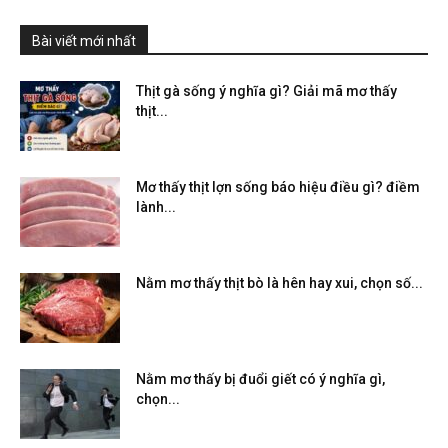
Bài viết mới nhất
Thịt gà sống ý nghĩa gì? Giải mã mơ thấy
thịt...
Mơ thấy thịt lợn sống báo hiệu điều gì? điềm
lành...
Nằm mơ thấy thịt bò là hên hay xui, chọn số...
Nằm mơ thấy bị đuổi giết có ý nghĩa gì,
chọn...