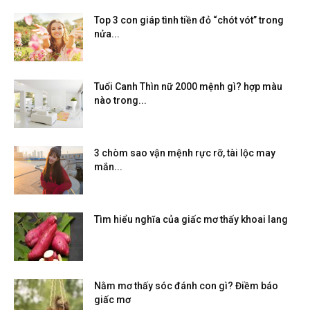
Top 3 con giáp tình tiền đỏ “chót vót” trong
nửa...
Tuổi Canh Thìn nữ 2000 mệnh gì? hợp màu
nào trong...
3 chòm sao vận mệnh rực rỡ, tài lộc may
mắn...
Tìm hiểu nghĩa của giấc mơ thấy khoai lang
Nằm mơ thấy sóc đánh con gì? Điềm báo
giấc mơ