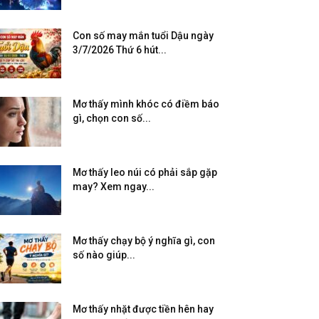
Con số may mắn tuổi Dậu ngày
3/7/2026 Thứ 6 hút...
Mơ thấy mình khóc có điềm báo
gì, chọn con số...
Mơ thấy leo núi có phải sắp gặp
may? Xem ngay...
Mơ thấy chạy bộ ý nghĩa gì, con
số nào giúp...
Mơ thấy nhặt được tiền hên hay