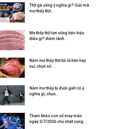
Thịt gà sống ý nghĩa gì? Giải mã
mơ thấy thịt...
Mơ thấy thịt lợn sống báo hiệu
điều gì? điềm lành...
Nằm mơ thấy thịt bò là hên hay
xui, chọn số...
Nằm mơ thấy bị đuổi giết có ý
nghĩa gì, chọn...
Tham khảo con số may mắn
ngày 5/7/2026 chủ nhật cung...