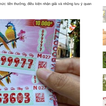
õ mức tiền thưởng, điều kiện nhận giải và những lưu ý quan