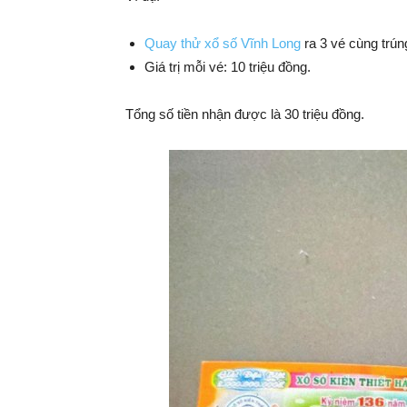
Quay thử xổ số Vĩnh Long
ra 3 vé cùng trúng
Giá trị mỗi vé: 10 triệu đồng.
Tổng số tiền nhận được là 30 triệu đồng.