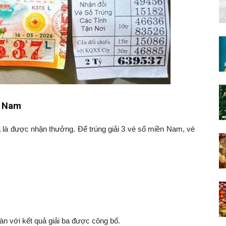
n Nam
ả là được nhận thưởng. Để trúng giải 3 vé số miền Nam, vé
àn với kết quả giải ba được công bố.