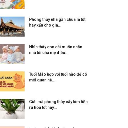
Phong thủy nhà gần chùa là tốt
hay xấu cho gia...
Nhìn thấy con cái muốn nhắn
nhủ tới cha mẹ điều...
Tuổi Mão hợp với tuổi nào để có
mối quan hệ...
Giải mã phong thủy cây kim tiền
ra hoa tốt hay...