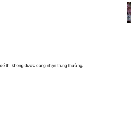
ữ số thì không được công nhận trúng thưởng.