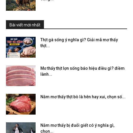
Bài viết mới nhất
Thịt gà sống ý nghĩa gì? Giải mã mơ thấy
thịt...
Mơ thấy thịt lợn sống báo hiệu điều gì? điềm
lành...
Nằm mơ thấy thịt bò là hên hay xui, chọn số...
Nằm mơ thấy bị đuổi giết có ý nghĩa gì,
chọn...