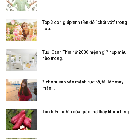
Top 3 con giáp tình tiền đỏ “chót vót” trong
nửa...
Tuổi Canh Thìn nữ 2000 mệnh gì? hợp màu
nào trong...
3 chòm sao vận mệnh rực rỡ, tài lộc may
mắn...
Tìm hiểu nghĩa của giấc mơ thấy khoai lang