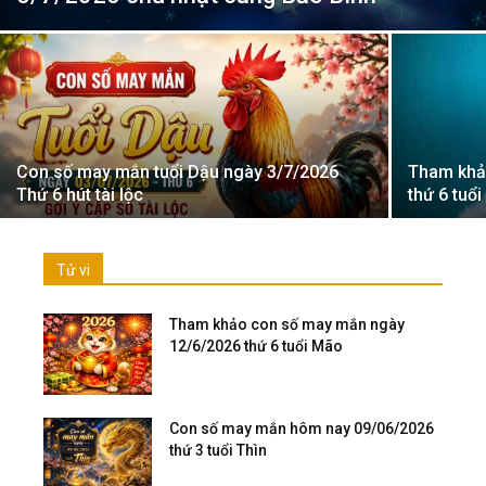
Con số may mắn tuổi Dậu ngày 3/7/2026
Tham khả
Thứ 6 hút tài lộc
thứ 6 tuổ
Tử vi
Tham khảo con số may mắn ngày
12/6/2026 thứ 6 tuổi Mão
Con số may mắn hôm nay 09/06/2026
thứ 3 tuổi Thìn