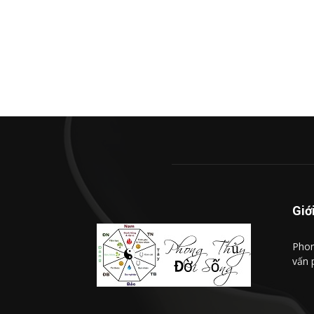
Giớ
Phon
vấn 