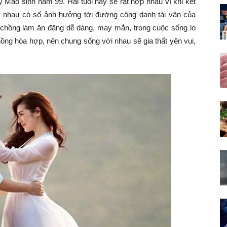
 Mão sinh năm 99. Hai tuổi này sẽ rất hợp nhau vì khi kết
 nhau có số ảnh hưởng tới đường công danh tài vận của
 chồng làm ăn đặng dễ dàng, may mắn, trong cuộc sống lo
chồng hòa hợp, nên chung sống với nhau sẽ gia thất yên vui,