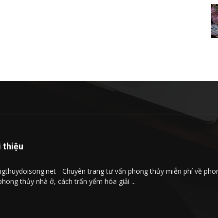
i thiệu
gthuydoisong.net - Chuyên trang tư vấn phong thủy miễn phí về phong
phong thủy nhà ở, cách trấn yểm hóa giải ...