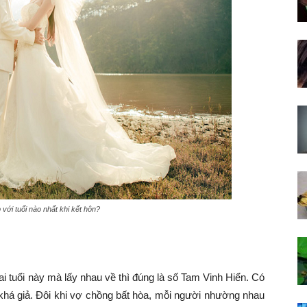
với tuổi nào nhất khi kết hôn?
i tuổi này mà lấy nhau về thì đúng là số Tam Vinh Hiển. Có
khá giả. Đôi khi vợ chồng bất hòa, mỗi người nhường nhau