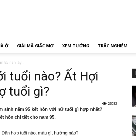
HÀ Ở
GIẢI MÃ GIẤC MƠ
XEM TƯỚNG
TRẮC NGHIỆM
m 95 nên lấy...
 tuổi nào? Ất Hợi
 tuổi gì?
25083
m sinh năm 95 kết hôn với nữ tuổi gì hợp nhất?
t hôn chi tiết cho nam 95.
 Dần hợp tuổi nào, màu gì, hướng nào?