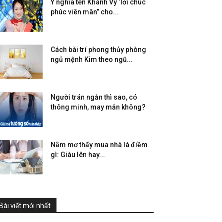
Ý nghĩa tên Khánh Vy ‘lời chúc
phúc viên mãn” cho...
Cách bài trí phong thủy phòng
ngủ mệnh Kim theo ngũ...
Người trán ngắn thì sao, có
thông minh, may mắn không?
Nằm mơ thấy mua nhà là điềm
gì: Giàu lên hay...
Bài viết mới nhất