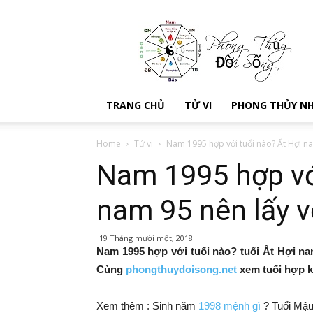
Kien
thuc
phong
thuy
–
Xem
TRANG CHỦ
TỬ VI
PHONG THỦY N
phong
thủy
đời
Home
Tử vi
Nam 1995 hợp với tuổi nào? Ất Hợi na
sống
Nam 1995 hợp với
nam 95 nên lấy vợ
19 Tháng mười một, 2018
Nam 1995 hợp với tuổi nào? tuổi Ất Hợi na
Cùng
phongthuydoisong.net
xem tuổi hợp kế
Xem thêm : Sinh năm
1998 mệnh gì
? Tuổi Mậu