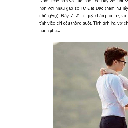
Nam 1995 hợp với tuổi nào? nếu lấy vợ tuổi Kỷ
hôn với nhau gặp số Tứ Đạt Đạo (nam nữ lấy
chồng/vợ). Đây là số có quý nhân phù trợ, vợ
tính việc chi đều thông suốt. Tính tình hai vợ 
hạnh phúc.