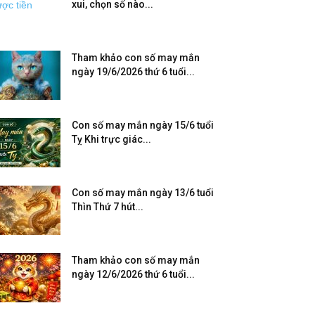
xui, chọn số nào...
Tham khảo con số may mắn
ngày 19/6/2026 thứ 6 tuổi...
Con số may mắn ngày 15/6 tuổi
Tỵ Khi trực giác...
Con số may mắn ngày 13/6 tuổi
Thìn Thứ 7 hút...
Tham khảo con số may mắn
ngày 12/6/2026 thứ 6 tuổi...