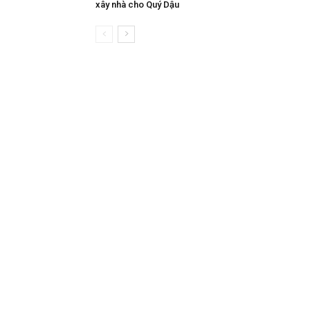
xây nhà cho Quý Dậu