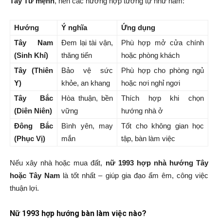
Tây Tứ mệnh
, nên các hướng hợp tương tự như nam:
Hướng
Ý nghĩa
Ứng dụng
Tây Nam
Đem lại tài vận,
Phù hợp mở cửa chính
(Sinh Khí)
thăng tiến
hoặc phòng khách
Tây (Thiên
Bảo vệ sức
Phù hợp cho phòng ngủ
Y)
khỏe, an khang
hoặc nơi nghỉ ngơi
Tây Bắc
Hòa thuận, bền
Thích hợp khi chọn
(Diên Niên)
vững
hướng nhà ở
Đông Bắc
Bình yên, may
Tốt cho không gian học
(Phục Vị)
mắn
tập, bàn làm việc
Nếu xây nhà hoặc mua đất,
nữ 1993 hợp nhà hướng Tây
hoặc Tây Nam
là tốt nhất – giúp gia đạo ấm êm, công việc
thuận lợi.
Nữ 1993 hợp hướng bàn làm việc nào?