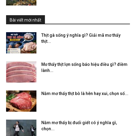
Bài viết mới nhất
Thịt gà sống ý nghĩa gì? Giải mã mơ thấy
thịt...
Mơ thấy thịt lợn sống báo hiệu điều gì? điềm
lành...
Nằm mơ thấy thịt bò là hên hay xui, chọn số...
Nằm mơ thấy bị đuổi giết có ý nghĩa gì,
chọn...