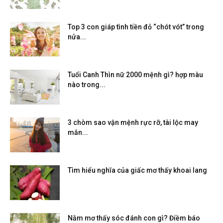
Top 3 con giáp tình tiền đỏ “chót vót” trong
nửa...
Tuổi Canh Thìn nữ 2000 mệnh gì? hợp màu
nào trong...
3 chòm sao vận mệnh rực rỡ, tài lộc may
mắn...
Tìm hiểu nghĩa của giấc mơ thấy khoai lang
Nằm mơ thấy sóc đánh con gì? Điềm báo