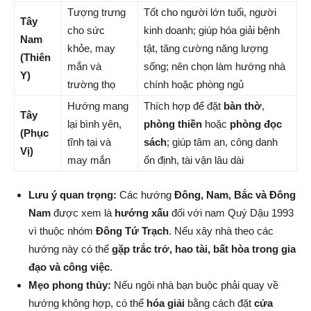
Tượng trưng
Tốt cho người lớn tuổi, người
Tây
cho sức
kinh doanh; giúp hóa giải bệnh
Nam
khỏe, may
tật, tăng cường năng lượng
(Thiên
mắn và
sống; nên chọn làm hướng nhà
Y)
trường thọ
chính hoặc phòng ngủ
Hướng mang
Thích hợp để đặt
bàn thờ
,
Tây
lại bình yên,
phòng thiền
hoặc
phòng đọc
(Phục
tĩnh tại và
sách
; giúp tâm an, công danh
Vị)
may mắn
ổn định, tài vận lâu dài
Lưu ý quan trọng:
Các hướng
Đông, Nam, Bắc và Đông
Nam
được xem là
hướng xấu
đối với nam Quý Dậu 1993
vì thuộc nhóm
Đông Tứ Trạch
. Nếu xây nhà theo các
hướng này có thể
gặp trắc trở, hao tài, bất hòa trong gia
đạo và công việc
.
Mẹo phong thủy:
Nếu ngôi nhà bạn buộc phải quay về
hướng không hợp, có thể
hóa giải
bằng cách đặt
cửa