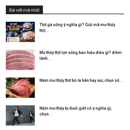
Bài viết mới nhất
Thịt gà sống ý nghĩa gì? Giải mã mơ thấy
thịt...
Mơ thấy thịt lợn sống báo hiệu điều gì? điềm
lành...
Nằm mơ thấy thịt bò là hên hay xui, chọn số...
Nằm mơ thấy bị đuổi giết có ý nghĩa gì,
chọn...