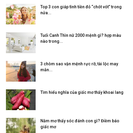
Top 3 con giáp tình tiền đỏ “chót vót” trong
nửa...
Tuổi Canh Thìn nữ 2000 mệnh gì? hợp màu
nào trong...
3 chòm sao vận mệnh rực rỡ, tài lộc may
mắn...
Tìm hiểu nghĩa của giấc mơ thấy khoai lang
Nằm mơ thấy sóc đánh con gì? Điềm báo
giấc mơ