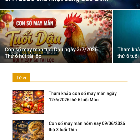
Con số may mắn tuổi Dậu ngày 3/7/2026
Tham khả
Thứ 6 hút tài lộc
thứ 6 tuổ
Tử vi
Tham khảo con số may mắn ngày
12/6/2026 thứ 6 tuổi Mão
Con số may mắn hôm nay 09/06/2026
thứ 3 tuổi Thìn