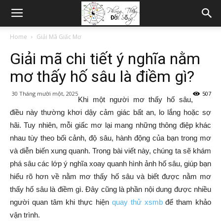
Home
Giải Mã Giấc Mơ
Giải mã chi tiết ý nghĩa nằm
mơ thấy hố sâu là điềm gì?
30 Tháng mười một, 2025
507
Khi một người mơ thấy hố sâu,
điều này thường khơi dậy cảm giác bất an, lo lắng hoặc sợ
hãi. Tuy nhiên, mỗi giấc mơ lại mang những thông điệp khác
nhau tùy theo bối cảnh, độ sâu, hành động của bạn trong mơ
và diễn biến xung quanh. Trong bài viết này, chúng ta sẽ khám
phá sâu các lớp ý nghĩa xoay quanh hình ảnh hố sâu, giúp bạn
hiểu rõ hơn về nằm mơ thấy hố sâu và biết được nằm mơ
thấy hố sâu là điềm gì. Đây cũng là phần nội dung được nhiều
người quan tâm khi thực hiện
quay thử xsmb
để tham khảo
vận trình.