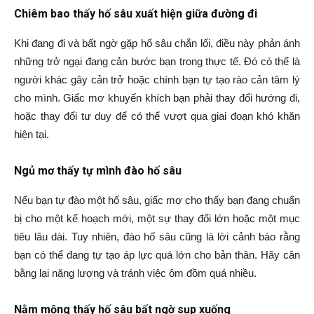
Chiêm bao thấy hố sâu xuất hiện giữa đường đi
Khi đang đi và bất ngờ gặp hố sâu chắn lối, điều này phản ánh
những trở ngại đang cản bước bạn trong thực tế. Đó có thể là
người khác gây cản trở hoặc chính bạn tự tạo rào cản tâm lý
cho mình. Giấc mơ khuyến khích bạn phải thay đổi hướng đi,
hoặc thay đổi tư duy để có thể vượt qua giai đoạn khó khăn
hiện tại.
Ngủ mơ thấy tự mình đào hố sâu
Nếu bạn tự đào một hố sâu, giấc mơ cho thấy bạn đang chuẩn
bị cho một kế hoạch mới, một sự thay đổi lớn hoặc một mục
tiêu lâu dài. Tuy nhiên, đào hố sâu cũng là lời cảnh báo rằng
bạn có thể đang tự tạo áp lực quá lớn cho bản thân. Hãy cân
bằng lại năng lượng và tránh việc ôm đồm quá nhiều.
Nằm mộng thấy hố sâu bất ngờ sụp xuống