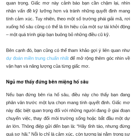
quan trọng. Giấc mơ này cảnh báo bạn cần chậm lại, nhìn
nhận vấn đề kỹ lưỡng hơn và tránh những quyết định mang
tính cảm xúc. Tuy nhiên, theo một số trường phái giải mã, rơi
xuống hố sâu cũng có thể là tín hiệu của một sự tái khởi động
– một quá trình giúp bạn buông bỏ những điều cũ kỹ.
Bên cạnh đó, bạn cũng có thể tham khảo gợi ý liên quan như
dự đoán miền trung chuẩn nhất
để mở rộng thêm góc nhìn về
vận hạn và năng lượng của từng giấc mơ.
Ngủ mơ thấy đứng bên miệng hố sâu
Nếu bạn đứng bên rìa hố sâu, điều này cho thấy bạn đang
phân vân trước một lựa chọn mang tính quyết định. Giấc mơ
này đặc biệt quan trọng đối với những người đang ở giai đoạn
chuyển việc, thay đổi môi trường sống hoặc bắt đầu một dự
án lớn. Thông điệp gửi đến bạn là: “Hãy tỉnh táo, nhưng đừng
quá sợ hãi.” Nỗi lo chỉ là cảm xúc, còn tương lai nằm trong sự