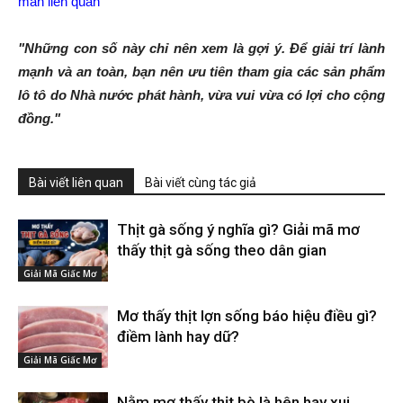
mắn liên quan
"Những con số này chỉ nên xem là gợi ý. Để giải trí lành
mạnh và an toàn, bạn nên ưu tiên tham gia các sản phẩm
lô tô do Nhà nước phát hành, vừa vui vừa có lợi cho cộng
đồng."
Bài viết liên quan
Bài viết cùng tác giả
Thịt gà sống ý nghĩa gì? Giải mã mơ
thấy thịt gà sống theo dân gian
Giải Mã Giấc Mơ
Mơ thấy thịt lợn sống báo hiệu điều gì?
điềm lành hay dữ?
Giải Mã Giấc Mơ
Nằm mơ thấy thịt bò là hên hay xui,