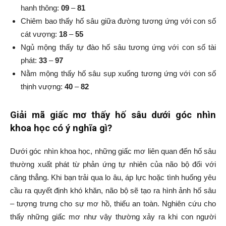
hanh thông:
09
–
81
Chiêm bao thấy hố sâu giữa đường tương ứng với con số
cát vượng:
18
–
55
Ngủ mộng thấy tự đào hố sâu tương ứng với con số tài
phát:
33
–
97
Nằm mộng thấy hố sâu sụp xuống tương ứng với con số
thịnh vượng:
40
–
82
Giải mã giấc mơ
thấy hố sâu dưới góc nhìn
khoa học có ý nghĩa gì?
Dưới góc nhìn khoa học, những giấc mơ liên quan đến hố sâu
thường xuất phát từ phản ứng tự nhiên của não bộ đối với
căng thẳng. Khi bạn trải qua lo âu, áp lực hoặc tình huống yêu
cầu ra quyết định khó khăn, não bộ sẽ tạo ra hình ảnh hố sâu
– tượng trưng cho sự mơ hồ, thiếu an toàn. Nghiên cứu cho
thấy những giấc mơ như vậy thường xảy ra khi con người