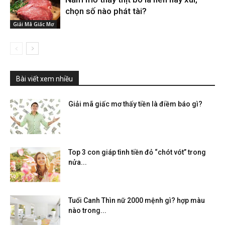
chọn số nào phát tài?
Giải Mã Giấc Mơ
Bài viết xem nhiều
Giải mã giấc mơ thấy tiền là điềm báo gì?
Top 3 con giáp tình tiền đỏ “chót vót” trong
nửa...
Tuổi Canh Thìn nữ 2000 mệnh gì? hợp màu
nào trong...