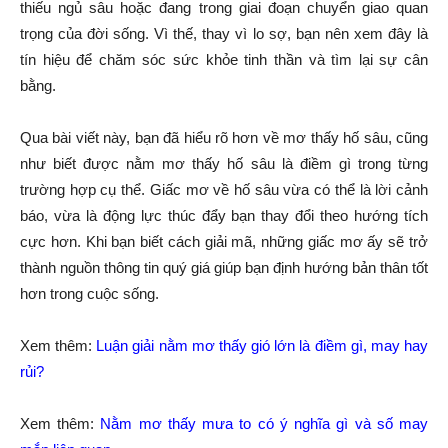
thiếu ngủ sâu hoặc đang trong giai đoạn chuyển giao quan
trọng của đời sống. Vì thế, thay vì lo sợ, bạn nên xem đây là
tín hiệu để chăm sóc sức khỏe tinh thần và tìm lại sự cân
bằng.
Qua bài viết này, bạn đã hiểu rõ hơn về mơ thấy hố sâu, cũng
như biết được nằm mơ thấy hố sâu là điềm gì trong từng
trường hợp cụ thể. Giấc mơ về hố sâu vừa có thể là lời cảnh
báo, vừa là động lực thúc đẩy bạn thay đổi theo hướng tích
cực hơn. Khi bạn biết cách giải mã, những giấc mơ ấy sẽ trở
thành nguồn thông tin quý giá giúp bạn định hướng bản thân tốt
hơn trong cuộc sống.
Xem thêm:
Luận giải nằm mơ thấy gió lớn là điềm gì, may hay
rủi?
Xem thêm:
Nằm mơ thấy mưa to có ý nghĩa gì và số may