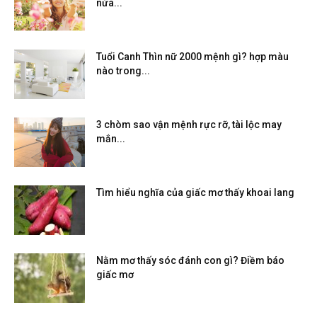
nửa...
Tuổi Canh Thìn nữ 2000 mệnh gì? hợp màu
nào trong...
3 chòm sao vận mệnh rực rỡ, tài lộc may
mắn...
Tìm hiểu nghĩa của giấc mơ thấy khoai lang
Nằm mơ thấy sóc đánh con gì? Điềm báo
giấc mơ