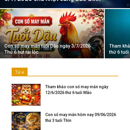
Con số may mắn tuổi Dậu ngày 3/7/2026
Tham khả
Thứ 6 hút tài lộc
thứ 6 tuổ
Tử vi
Tham khảo con số may mắn ngày
12/6/2026 thứ 6 tuổi Mão
Con số may mắn hôm nay 09/06/2026
thứ 3 tuổi Thìn