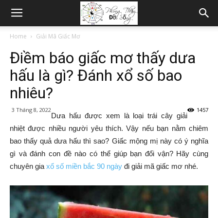
Home
Giải Mã Giấc Mơ
Điềm báo giấc mơ thấy dưa
hấu là gì? Đánh xổ số bao
nhiêu?
3 Tháng 8, 2022
1457
Dưa hấu được xem là loại trái cây giải
nhiệt được nhiều người yêu thích. Vậy nếu bạn nằm chiêm
bao thấy quả dưa hấu thì sao? Giấc mộng mị này có ý nghĩa
gì và đánh con đề nào có thể giúp bạn đổi vận? Hãy cùng
chuyên gia
xổ số miền bắc 90 ngày
đi giải mã giấc mơ nhé.