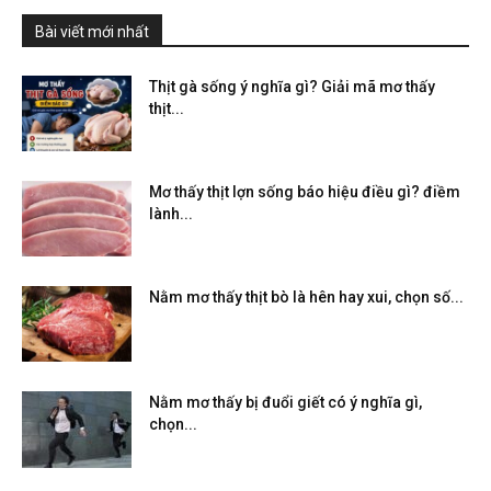
Bài viết mới nhất
Thịt gà sống ý nghĩa gì? Giải mã mơ thấy
thịt...
Mơ thấy thịt lợn sống báo hiệu điều gì? điềm
lành...
Nằm mơ thấy thịt bò là hên hay xui, chọn số...
Nằm mơ thấy bị đuổi giết có ý nghĩa gì,
chọn...