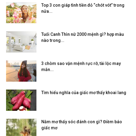
Top 3 con giáp tình tiền đỏ “chót vót” trong
nửa...
Tuổi Canh Thìn nữ 2000 mệnh gì? hợp màu
nào trong...
3 chòm sao vận mệnh rực rỡ, tài lộc may
mắn...
Tìm hiểu nghĩa của giấc mơ thấy khoai lang
Nằm mơ thấy sóc đánh con gì? Điềm báo
giấc mơ