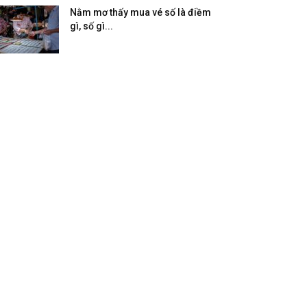
Nằm mơ thấy mua vé số là điềm
gì, số gì...