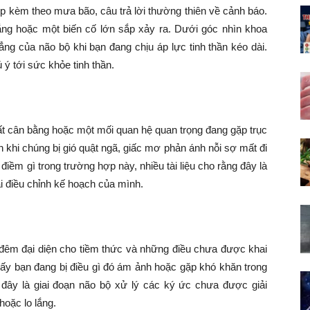
ợp kèm theo mưa bão, câu trả lời thường thiên về cảnh báo.
lắng hoặc một biến cố lớn sắp xảy ra. Dưới góc nhìn khoa
ng của não bộ khi bạn đang chịu áp lực tinh thần kéo dài.
ý tới sức khỏe tinh thần.
t cân bằng hoặc một mối quan hệ quan trọng đang gặp trục
 khi chúng bị gió quật ngã, giấc mơ phản ánh nỗi sợ mất đi
iềm gì trong trường hợp này, nhiều tài liệu cho rằng đây là
ải điều chỉnh kế hoạch của mình.
êm đại diện cho tiềm thức và những điều chưa được khai
hấy bạn đang bị điều gì đó ám ảnh hoặc gặp khó khăn trong
 đây là giai đoạn não bộ xử lý các ký ức chưa được giải
hoặc lo lắng.