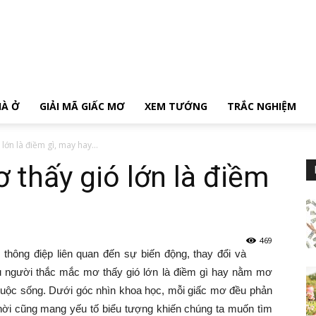
HÀ Ở
GIẢI MÃ GIẤC MƠ
XEM TƯỚNG
TRẮC NGHIỆM
lớn là điềm gì, may hay...
 thấy gió lớn là điềm
469
hông điệp liên quan đến sự biến động, thay đổi và
ều người thắc mắc mơ thấy gió lớn là điềm gì hay nằm mơ
g cuộc sống. Dưới góc nhìn khoa học, mỗi giấc mơ đều phản
hời cũng mang yếu tố biểu tượng khiến chúng ta muốn tìm