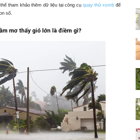
thể tham khảo thêm dữ liệu tại công cụ
quay thử xsmb
để
on số.
ằm mơ thấy gió lớn là điềm gì?