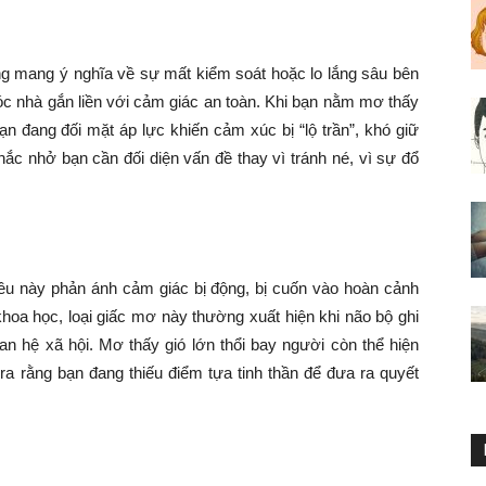
ng mang ý nghĩa về sự mất kiểm soát hoặc lo lắng sâu bên
óc nhà gắn liền với cảm giác an toàn. Khi bạn nằm mơ thấy
ạn đang đối mặt áp lực khiến cảm xúc bị “lộ trần”, khó giữ
nhắc nhở bạn cần đối diện vấn đề thay vì tránh né, vì sự đổ
điều này phản ánh cảm giác bị động, bị cuốn vào hoàn cảnh
hoa học, loại giấc mơ này thường xuất hiện khi não bộ ghi
n hệ xã hội. Mơ thấy gió lớn thổi bay người còn thể hiện
 ra rằng bạn đang thiếu điểm tựa tinh thần để đưa ra quyết