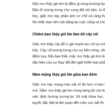
Nếu mơ thấy gió lớn là điềm gì trong trường h
Bão tố tượng trưng cho xung đột nội tâm, lo 
học, giấc mơ này phản ánh cơ chế xả căng thẳ
Nó nhắc bạn nên cân bằng lại cuộc sống và chú 
Chiêm bao thấy gió lớn làm đổ cây cối
Giấc mơ thấy cây đổ vì gió mạnh ám chỉ sự mấ
trặc. Cây cối tượng trưng cho sự bền vững, nên
điểm tựa. Nếu bạn thắc mắc mơ thấy gió lớn là đ
dấu hiệu của sự thay đổi đột ngột khiến bạn ph
Nằm mộng thấy gió lớn giữa ban đêm
Giấc mơ này mang màu sắc bí ẩn hơn vì ban đ
mở. Nằm mơ thấy gió lớn trong bóng tối cho t
việc định hướng tương lai. Về mặt khoa học,
quyết, đặc biệt là liên quan đến cảm xúc bất ổn 