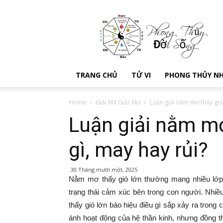
Kien
thuc
phong
thuy
–
Xem
TRANG CHỦ
TỬ VI
PHONG THỦY N
phong
thủy
đời
Home
Giải Mã Giấc Mơ
Luận giải nằm mơ thấy gió 
sống
Luận giải nằm mơ
gì, may hay rủi?
30 Tháng mười một, 2025
Nằm mơ thấy gió lớn thường mang nhiều lớp t
trạng thái cảm xúc bên trong con người. Nhi
thấy gió lớn báo hiệu điều gì sắp xảy ra tron
ánh hoạt động của hệ thần kinh, nhưng đồng t