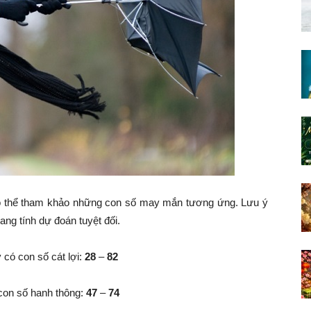
có thể tham khảo những con số may mắn tương ứng. Lưu ý
ang tính dự đoán tuyệt đối.
 có con số cát lợi:
28
–
82
 con số hanh thông:
47
–
74