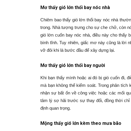
Mơ thấy gió lớn thổi bay nóc nhà
Chiêm bao thấy gió lớn thổi bay nóc nhà thườ
trong. Nhà tượng trưng cho sự che chở, còn n
gió lớn cuốn bay nóc nhà, điều này cho thấy b
bình tĩnh. Tuy nhiên, giấc mơ này cũng là lời 
vỡ đôi khi là bước đầu để xây dựng lại.
Mơ thấy gió lớn thổi bay người
Khi bạn thấy mình hoặc ai đó bị gió cuốn đi, 
mà bạn không thể kiểm soát. Trong phân tích k
nhận sự bất ổn về công việc hoặc các mối qua
tâm lý sợ hãi trước sự thay đổi, đồng thời chỉ
định quan trọng.
Mộng thấy gió lớn kèm theo mưa bão