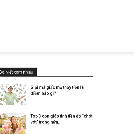
Bài viết xem nhiều
Giải mã giấc mơ thấy tiền là
điềm báo gì?
Top 3 con giáp tình tiền đỏ “chót
vót” trong nửa...