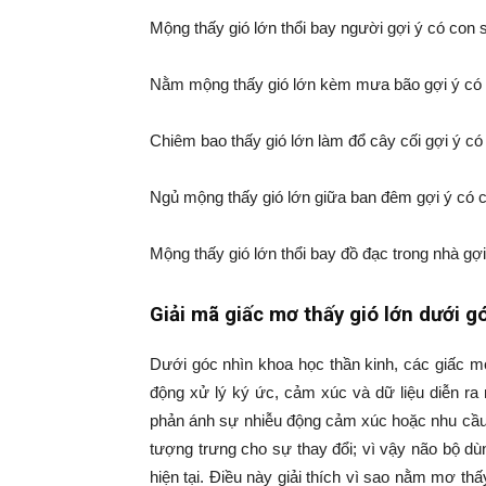
Mộng thấy gió lớn thổi bay người gợi ý có con 
Nằm mộng thấy gió lớn kèm mưa bão gợi ý có c
Chiêm bao thấy gió lớn làm đổ cây cối gợi ý c
Ngủ mộng thấy gió lớn giữa ban đêm gợi ý có 
Mộng thấy gió lớn thổi bay đồ đạc trong nhà gợi
Giải mã giấc mơ
thấy gió lớn dưới g
Dưới góc nhìn khoa học thần kinh, các giấc m
động xử lý ký ức, cảm xúc và dữ liệu diễn ra
phản ánh sự nhiễu động cảm xúc hoặc nhu cầu 
tượng trưng cho sự thay đổi; vì vậy não bộ dù
hiện tại. Điều này giải thích vì sao nằm mơ th