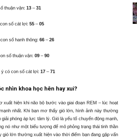
số thuận vận:
13
–
31
on số cát lợi:
55
–
05
ó con số hanh thông:
66
–
26
con số thuận vận:
09
–
90
 ý có con số cát lợi:
17
–
71
óc nhìn khoa học hên hay xui?
ơ xuất hiện khi não bộ bước vào giai đoạn REM – lúc hoạt
 mạnh nhất. Khi bạn mơ thấy gió lớn, hình ảnh này thường
giải phóng áp lực tâm lý. Gió là yếu tố chuyển động mạnh,
ng nó như một biểu tượng để mô phỏng trạng thái tinh thần
ấy gió lớn thường xuất hiện vào thời điểm bạn đang gặp vấn