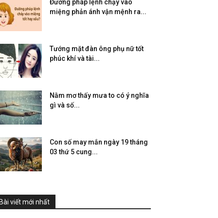
Đường pháp lệnh chạy vào
miệng phản ánh vận mệnh ra...
Tướng mặt đàn ông phụ nữ tốt
phúc khí và tài...
Nằm mơ thấy mưa to có ý nghĩa
gì và số...
Con số may mắn ngày 19 tháng
03 thứ 5 cung...
Bài viết mới nhất