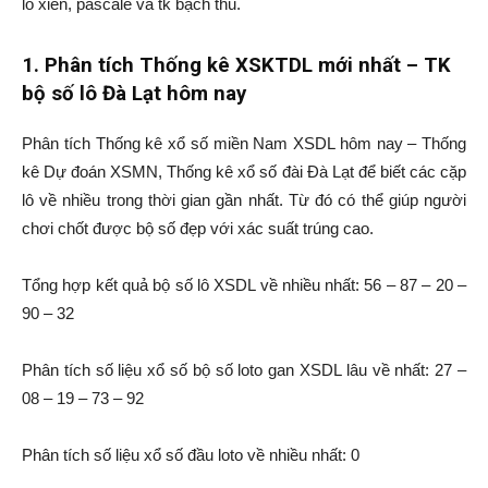
lô xiên, pascale và tk bạch thủ.
1. Phân tích Thống kê XSKTDL mới nhất – TK
bộ số lô Đà Lạt hôm nay
Phân tích Thống kê xổ số miền Nam XSDL hôm nay – Thống
kê Dự đoán XSMN, Thống kê xổ số đài Đà Lạt để biết các cặp
lô về nhiều trong thời gian gần nhất. Từ đó có thể giúp người
chơi chốt được bộ số đẹp với xác suất trúng cao.
Tổng hợp kết quả bộ số lô XSDL về nhiều nhất: 56 – 87 – 20 –
90 – 32
Phân tích số liệu xổ số bộ số loto gan XSDL lâu về nhất: 27 –
08 – 19 – 73 – 92
Phân tích số liệu xổ số đầu loto về nhiều nhất: 0