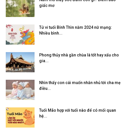
giấc mơ
Tử vi tuổi Bính Thìn năm 2024 nữ mạng:
Nhiều bình...
Phong thủy nhà gần chùa là tốt hay xấu cho
gia...
Nhìn thấy con cái muốn nhắn nhủ tới cha mẹ
điều...
Tuổi Mão hợp với tuổi nào để có mối quan
hệ...