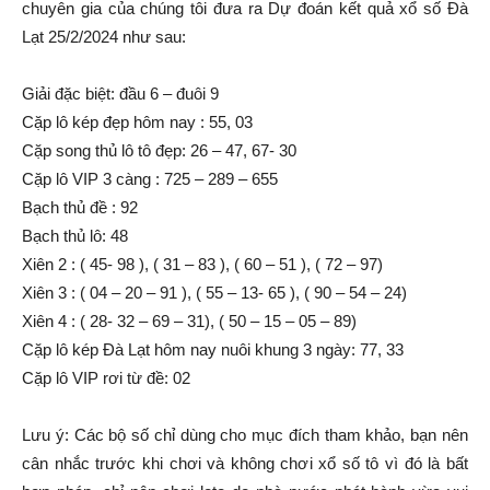
chuyên gia của chúng tôi đưa ra Dự đoán kết quả xổ số Đà
Lạt 25/2/2024 như sau:
Giải đặc biệt: đầu 6 – đuôi 9
Cặp lô kép đẹp hôm nay : 55, 03
Cặp song thủ lô tô đẹp: 26 – 47, 67- 30
Cặp lô VIP 3 càng : 725 – 289 – 655
Bạch thủ đề : 92
Bạch thủ lô: 48
Xiên 2 : ( 45- 98 ), ( 31 – 83 ), ( 60 – 51 ), ( 72 – 97)
Xiên 3 : ( 04 – 20 – 91 ), ( 55 – 13- 65 ), ( 90 – 54 – 24)
Xiên 4 : ( 28- 32 – 69 – 31), ( 50 – 15 – 05 – 89)
Cặp lô kép Đà Lạt hôm nay nuôi khung 3 ngày: 77, 33
Cặp lô VIP rơi từ đề: 02
Lưu ý: Các bộ số chỉ dùng cho mục đích tham khảo, bạn nên
cân nhắc trước khi chơi và không chơi xổ số tô vì đó là bất