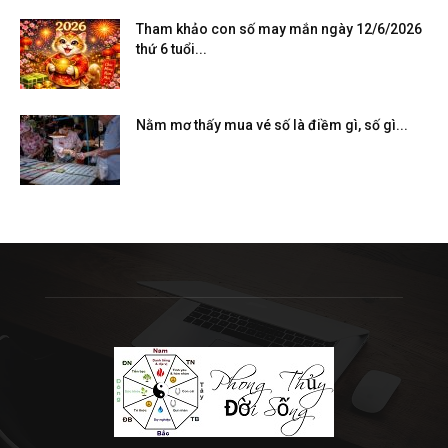
Tham khảo con số may mắn ngày 12/6/2026
thứ 6 tuổi...
Nằm mơ thấy mua vé số là điềm gì, số gì...