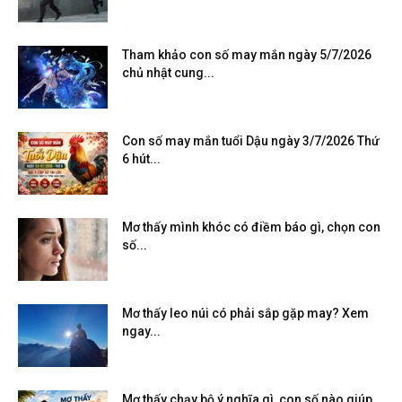
Tham khảo con số may mắn ngày 5/7/2026
chủ nhật cung...
Con số may mắn tuổi Dậu ngày 3/7/2026 Thứ
6 hút...
Mơ thấy mình khóc có điềm báo gì, chọn con
số...
Mơ thấy leo núi có phải sắp gặp may? Xem
ngay...
Mơ thấy chạy bộ ý nghĩa gì, con số nào giúp...