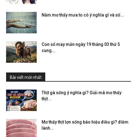
Nằm mơ thấy mưa to có ý nghĩa gì và số...
Con số may mắn ngày 19 tháng 03 thứ 5
cung...
Bài viết mới nhất
Thịt gà sống ý nghĩa gì? Giải mã mơ thấy
thịt...
Mơ thấy thịt lợn sống báo hiệu điều gì? điềm
lành...