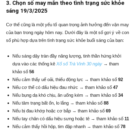
3. Chọn số may mắn theo tình trạng sức khỏe
sáng 19/3/2025
Cơ thể cũng là một yếu tố quan trọng ảnh hưởng đến vận may
của bạn trong ngày hôm nay. Dưới đây là một số gợi ý về con
số phù hợp dựa trên tình trạng sức khỏe buổi sáng của bạn:
Nếu sáng dậy tràn đầy năng lượng, tinh thần hứng khởi
dựa vào các thống kê
Xổ số Trà Vinh 30 ngày
→ tham
khảo số
56
Nếu cảm thấy uể oải, thiếu động lực → tham khảo số
92
Nếu cơ thể có dấu hiệu đau nhức → tham khảo số
47
Nếu bụng dạ khó chịu, ăn uống kém → tham khảo số
34
Nếu tâm trạng bất ổn, lo lắng → tham khảo số
88
Nếu bị đau khớp hoặc cơ bắp → tham khảo số
69
Nếu tay chân có dấu hiệu sưng hoặc tê → tham khảo số
11
Nếu cảm thấy hồi hộp, tim đập nhanh → tham khảo số
78